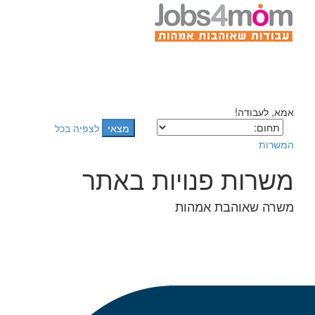
הצג
תפריט
אמא, לעבודה!
לצפיה בכל
המשרות
משרות פנויות באתר
משרה שאוהבת אמהות
תאריך
כותרת
איזור
מסגרת
פרטים
עדכון
רכז/ת מכירות לסוכנות
ביטוח בראשון לציון - משרת
מרכז
מלאה/חלקית
06/01/2015
פרטים
אם בשכר של כ- 8300 ש"ח
נציג/ת שירות לקוחות
מרכז
חלקית
06/01/2015
פרטים
טלפוני