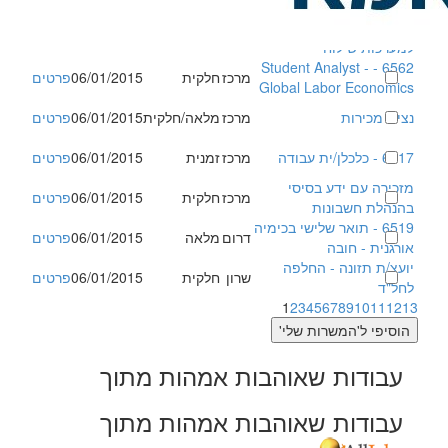
מעבדה
6228 - תומכ/ת טכני/ת
מרכז
מלאה
06/01/2015
פרטים
למערכות שילוח
6562 - Student Analyst -
מרכז
חלקית
06/01/2015
פרטים
Global Labor Economics
נציגי מכירות
מרכז
מלאה/חלקית
06/01/2015
פרטים
6417 - כלכלן/ית עבודה
מרכז
זמנית
06/01/2015
פרטים
מזכירה עם ידע בסיסי
מרכז
חלקית
06/01/2015
פרטים
בהנהלת חשבונות
6519 - תואר שלישי בכימיה
דרום
מלאה
06/01/2015
פרטים
אורגנית - חובה
יועצ/ת תזונה - החלפה
שרון
חלקית
06/01/2015
פרטים
לחל"ד
1
2
3
4
5
6
7
8
9
10
11
12
13
עבודות שאוהבות אמהות מתוך
עבודות שאוהבות אמהות מתוך