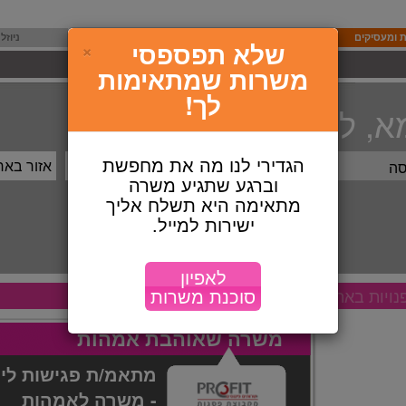
 ומעסיקים
יעניין אותך לדעת
חזרה לעבודה
ניוזל
סגירה
שלא תפספסי
×
43621
רשומות באתר בדרך למהפכה
משרות שמתאימות
לך!
, לעבודה!
הגדירי לנו מה את מחפשת
וברגע שתגיע משרה
מתאימה היא תשלח אליך
ישירות למייל.
לאפיון
סוכנת משרות
נויות באתר
משרה שאוהבת אמהות
מתאמ/ת פגישות ליוע
- משרה לאמהות