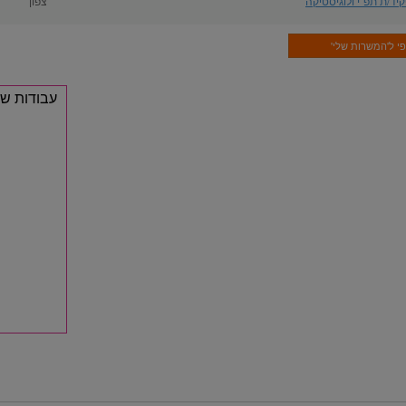
יד/ת תפ"י ולוגיסטיקה
צפון
עבודות ש