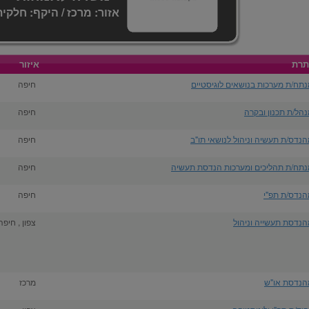
אזור: מרכז / היקף: חלקית
תרת
איזור
תח/ת מערכות בנושאים לוגיסטיים
חיפה
הל/ת תכנון ובקרה
חיפה
נדס/ת תעשיה וניהול לנושאי תו"ב
חיפה
נתח/ת תהליכים ומערכות הנדסת תעשיה
חיפה
הנדס/ת תפ"י
חיפה
נדסת תעשייה וניהול
צפון , חיפה
הנדסת או"ש
מרכז